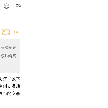
T中
前海法院集
产权纠纷案
法院（以下
院创立港籍
澳台的
商事