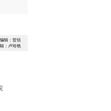
编辑：贺信
辑：卢玲艳
院