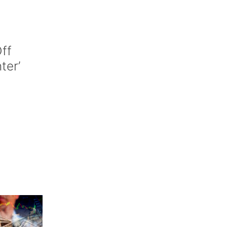
ff
nter’