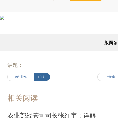
版面编
话题：
#农业部
+关注
#粮食
相关阅读
农业部经管司司长张红宇：详解