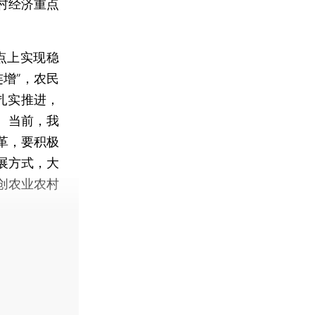
村经济重点
点上实现稳
增”，农民
扎实推进，
。当前，我
革，要积极
展方式，大
创农业农村