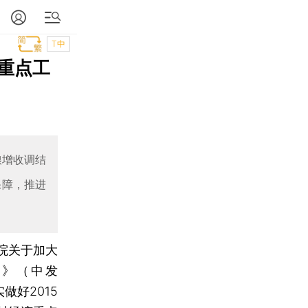
T中
件重点工
粮增收调结
保障，推进
院关于加大
》（中发
做好2015