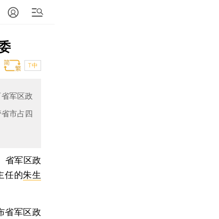
委
T中
西省军区政
管省市占四
、省军区政
主任的
朱生
布省军区政