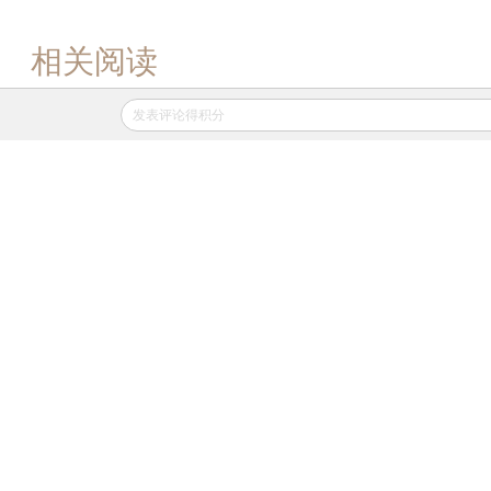
相关阅读
发表评论得积分
提高缴费额度难解医保危机
2015年02月15日
APP打开
报告指医保将现巨额赤字 吁提高效率
2015年02月12日
APP打开
青岛大病医保首次纳入多种高价抗癌药
2014年12月28日
APP打开
唐山社保局副局长、医保局局长被批捕
2014年11月17日
APP打开