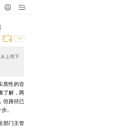
键
T中
门从上而下
实质性的尝
者了解，两
，但路径已
一步。
生部门主管