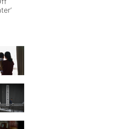
ff
nter’