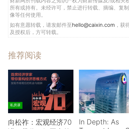
财新网所刊载内容之知识产权为财新传媒及/或相关
所有或持有。未经许可，禁止进行转载、摘编、复制
像等任何使用。
如有意愿转载，请发邮件至
hello@caixin.com
，获
及授权后，方可转载。
推荐阅读
私房课
In Depth: As
向松祚：宏观经济70