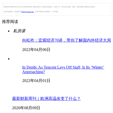
财新网所刊载内容之知识产权为财新传媒及/或相关权利人专属所有或持有。未经许可，禁止进行转载、摘编、复制及建立镜像等任何使用。
如有意愿转载，请发邮件至
hello@caixin.com
，获得书面确认及授权后，方可转载。
推荐阅读
私房课
向松祚：宏观经济70讲，带你了解国内外经济大局
2022年04月06日
In Depth: As Tencent Lays Off Staff, Is Its ‘Winter’
Approaching?
2022年04月01日
最新财新周刊｜欧洲高温改变了什么？
2026年08月09日