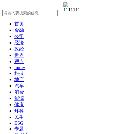
首页
金融
公司
经济
政经
世界
观点
mini+
科技
地产
汽车
消费
能源
健康
环科
民生
ESG
专题