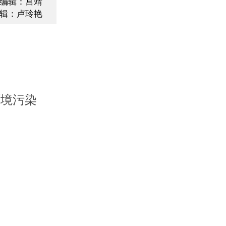
编辑：宫靖
辑：卢玲艳
环境污染