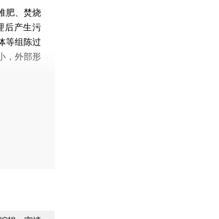
堆肥、焚烧
理后产生污
体等组陈过
小，外部形