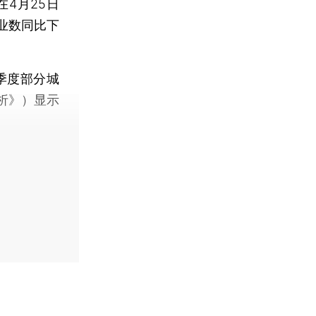
4月25日
业数同比下
季度部分城
析》）显示