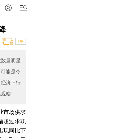
降
T中
业数量明显
素可能是今
，经济下行
观察”
就业市场供求
幅超过求职
出现同比下