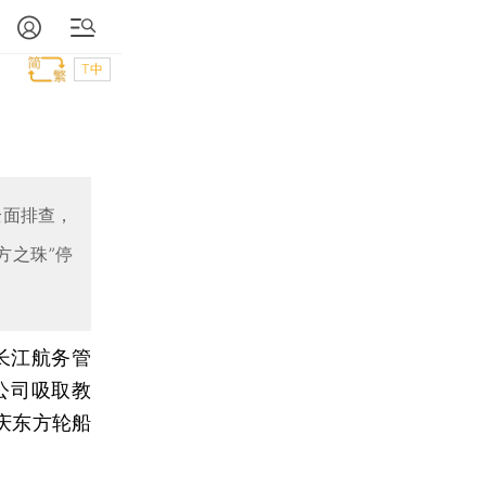
T中
全面排查，
方之珠”停
长江航务管
公司吸取教
庆东方轮船