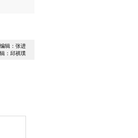
编辑：张进
辑：邱祺璞