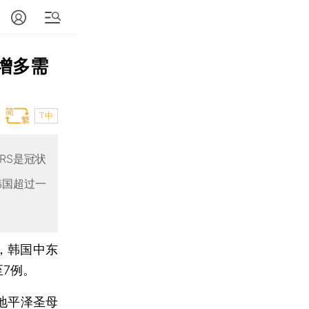
增多需
T中
RS是冠状
韩国超过一
，韩国中东
至7例。
地平泽圣母