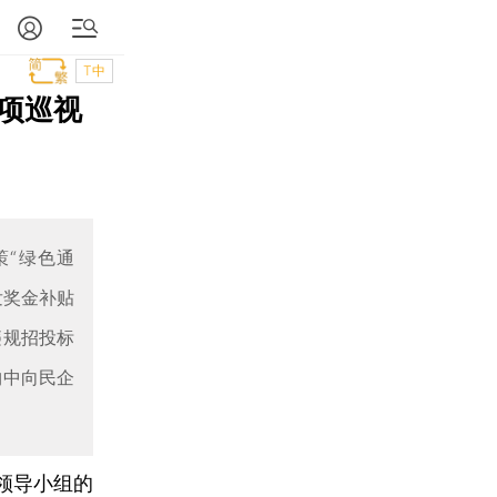
T中
项巡视
策“绿色通
发奖金补贴
违规招投标
购中向民企
领导小组的