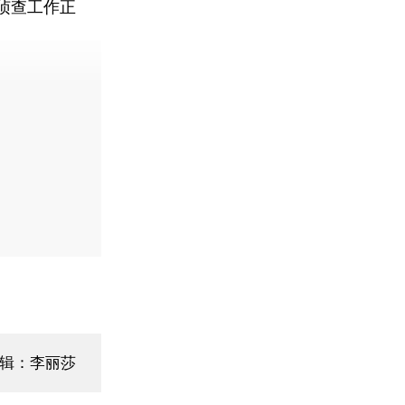
侦查工作正
辑：李丽莎