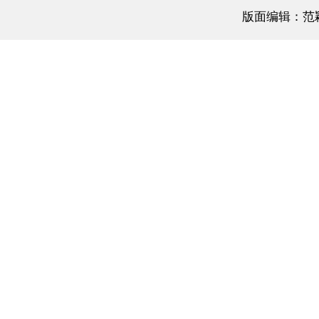
版面编辑：范
相关阅读
路央企高层轮换 促铁路产业
加快改革
15年07月17日
封面报道】石油央企改革需要路线图
14年03月14日
舒立观察】央企薪酬改革应改什么