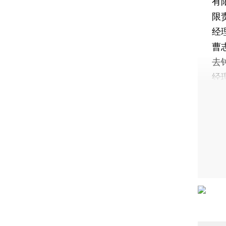
有
限
经
曹
去
经