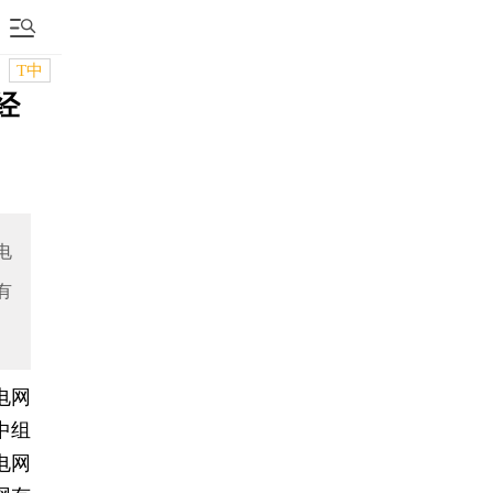
T中
经
电
有
电网
中组
电网