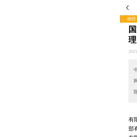
政经
国
理
201
据
有
部