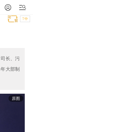
T中
司司长、污
8年大部制
原图