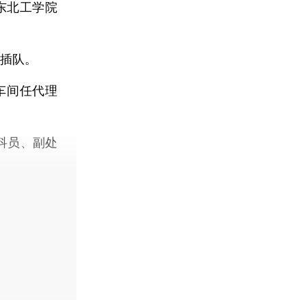
于东北工学院
队插队。
车间任代理
科员、副处