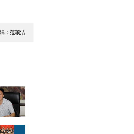
辑：范颖洁