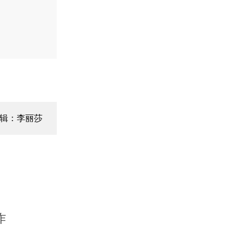
辑：李丽莎
作