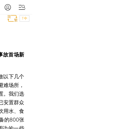
T中
炸事故首场新
做以下几个
避难场所，
置。我们选
已安置群众
。饮用水、食
的800张
周边的一些