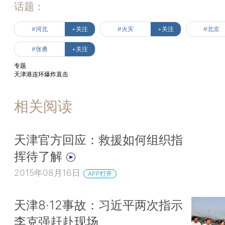
话题：
#河北
+关注
#火灾
+关注
#北京
#张勇
+关注
专题
天津港连环爆炸直击
相关阅读
天津官方回应：救援如何组织指
挥待了解
2015年08月16日
APP打开
天津8·12事故：习近平两次指示
李克强赶赴现场