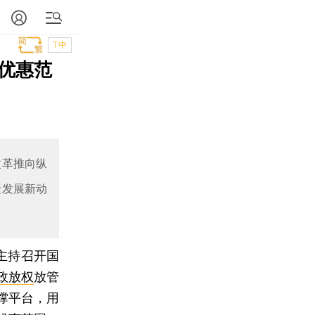
T中
优惠范
改革推向纵
聚发展新动
日主持召开国
政放权
放管
撑平台，用