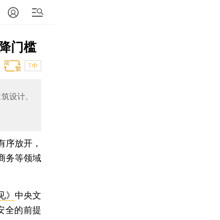
降门槛
T中
建筑设计、
有序放开，
商务等领域
见》
中央文
安全的前提