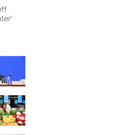
ff
nter’