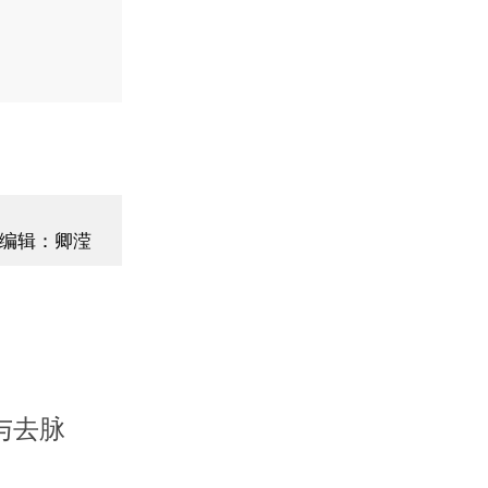
编辑：卿滢
与去脉