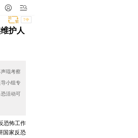
T中
实维护人
郭声琨考察
领导小组专
暴恐活动可
反恐怖工作
研国家反恐