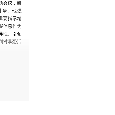
题会议，研
斗争。他强
重要指示精
报信息作为
导性、引领
到对暴恐活