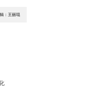
辑：王丽琨
化