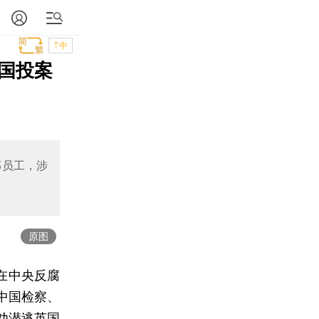
T中
回国投案
部员工，涉
原图
在中央反腐
中国检察、
劝潜逃英国