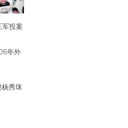
王军投案
06年外
犯杨秀珠