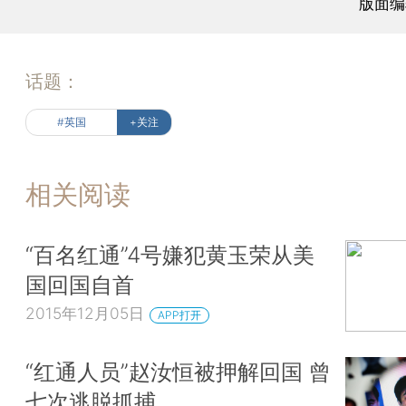
版面编
话题：
#英国
+关注
相关阅读
“百名红通”4号嫌犯黄玉荣从美
国回国自首
2015年12月05日
APP打开
“红通人员”赵汝恒被押解回国 曾
七次逃脱抓捕