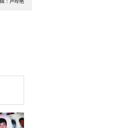
辑：卢玲艳