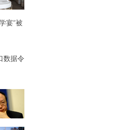
学宴”被
口数据令