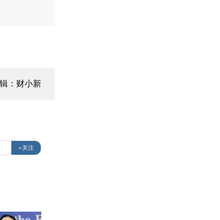
辑：财小新
记
+关注