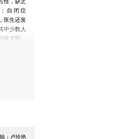
古怪，缺乏
：自闭症
中，医生还发
其中少数人
特殊才能。
编辑：卢玲艳