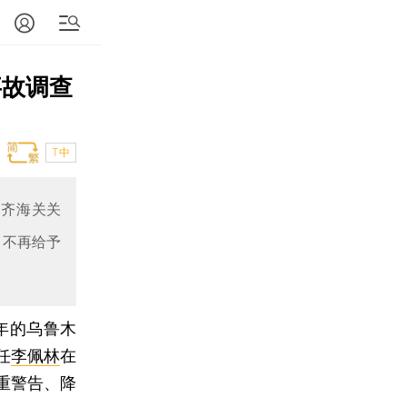
事故调查
T中
木齐海关关
，不再给予
年的乌鲁木
任
李佩林
在
重警告、降