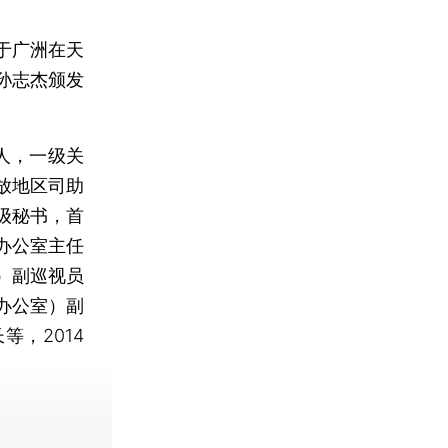
于广洲在天
孙志杰颁发
人，一级关
放地区司助
级秘书，首
办公室主任
）副巡视员
办公室）副
，2014