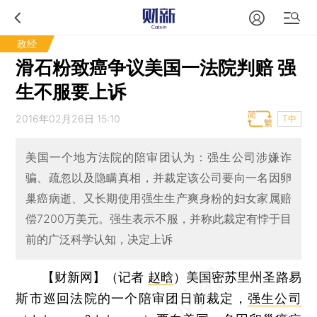
政经
滑石粉致癌争议美国一法院判赔 强
生不服要上诉
2016年02月26日 15:10
T中
美国一个地方法院的陪审团认为：强生公司涉嫌诈
骗、疏忽以及隐瞒真相，并裁定该公司要向一名因卵
巢癌病逝、又长期使用强生生产爽身粉的妇女家属赔
偿7200万美元。强生表示不服，并称此裁定有悖于目
前的广泛科学认知，决定上诉
【财新网】（记者
赵晗
）
美国密苏里州圣路易
斯市巡回法院的一个陪审团日前裁定，
强生公司