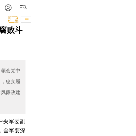
T中
腐败斗
刻领会党中
当，忠实履
党风廉政建
中央军委副
，全军要深