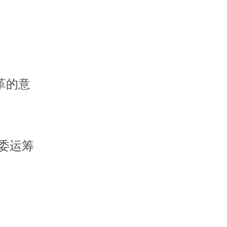
革的意
委运筹