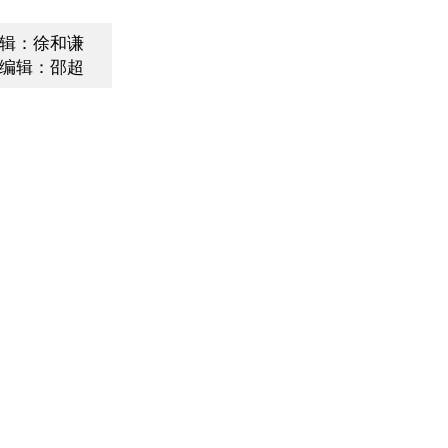
辑：徐和谦
编辑：邵超