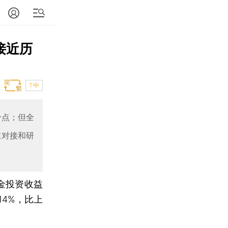
接近历
T中
分点；但全
在对接和研
基金投资收益
14%，比上