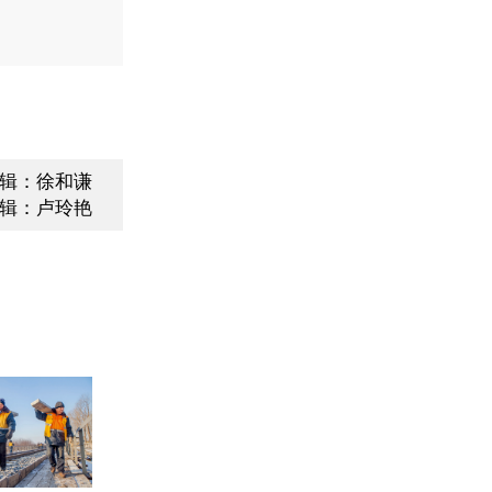
辑：徐和谦
辑：卢玲艳