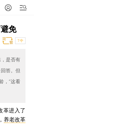
可避免
T中
表示，是否有
来回答。但
龄，“这看
改革进入了
，
养老改革