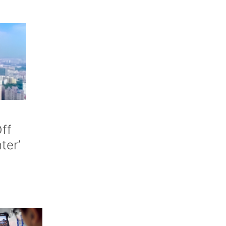
ff
nter’