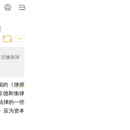
法
T中
通过修改诉
国的《
律师
京德和衡律
法律的一些
》应为资本