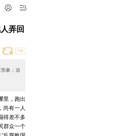
把人弄回
T中
家形象；追
哪里，跑出
追，尚有一人
蹋得差不多
民群众一个
布“反腐败国