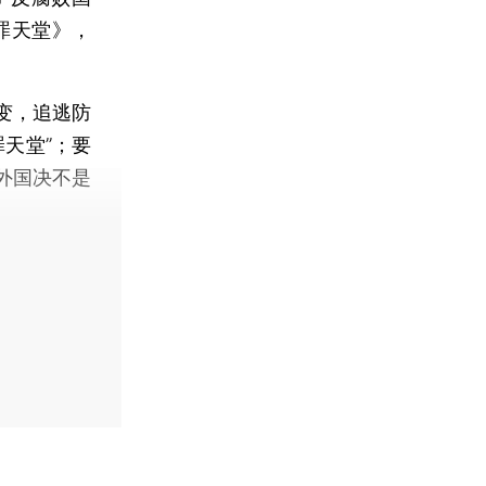
罪天堂》，
变，追逃防
天堂”；要
外国决不是
。