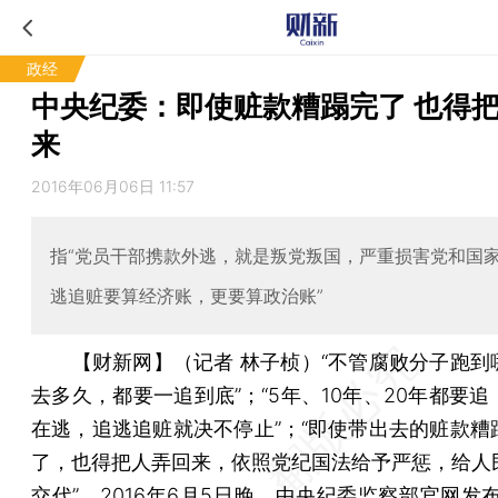
政经
中央纪委：即使赃款糟蹋完了 也得
来
2016年06月06日 11:57
指“党员干部携款外逃，就是叛党叛国，严重损害党和国
逃追赃要算经济账，更要算政治账”
【财新网】（记者 林子桢）
“不管腐败分子跑到
去多久，都要一追到底”；“5年、10年、20年都要
在逃，追逃追赃就决不停止”；“即使带出去的赃款糟
了，也得把人弄回来，依照党纪国法给予严惩，给人
交代”。2016年6月5日晚，中央纪委监察部官网发