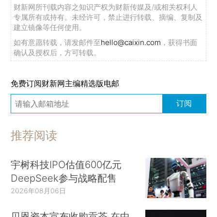
财新网所刊载内容之知识产权为财新传媒及/或相关权利人
专属所有或持有。未经许可，禁止进行转载、摘编、复制及
建立镜像等任何使用。
如有意愿转载，请发邮件至
hello@caixin.com
，获得书面
确认及授权后，方可转载。
免费订阅财新网主编精选版电邮
订阅
推荐阅读
宇树科技IPO估值600亿元
DeepSeek参与战略配售
2026年08月06日
贝恩资本宣布收购贡茶 在中