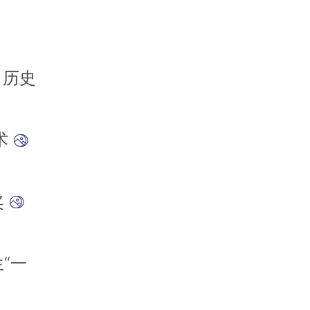
 历史
术
奖
“一