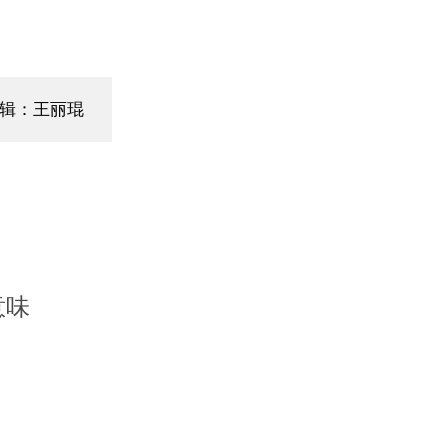
辑：王丽琨
意味