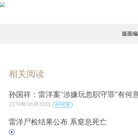
版面编
相关阅读
孙国祥：雷洋案“涉嫌玩忽职守罪”有何
2016年06月30日
APP打开
雷洋尸检结果公布 系窒息死亡