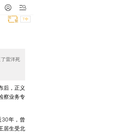
T中
证了雷洋死
布后，正义
检察业务专
30年，曾
王居生受北