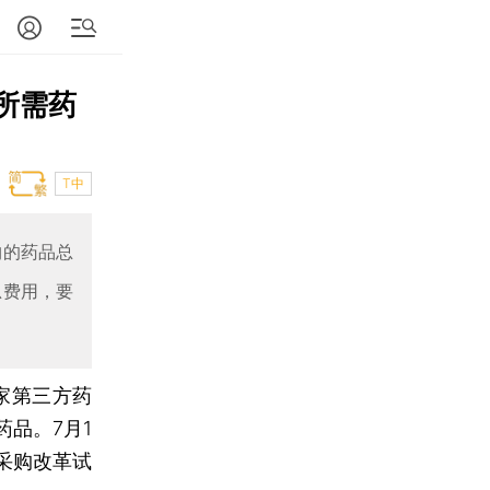
所需药
T中
购的药品总
总费用，要
家第三方药
品。7月1
采购改革试