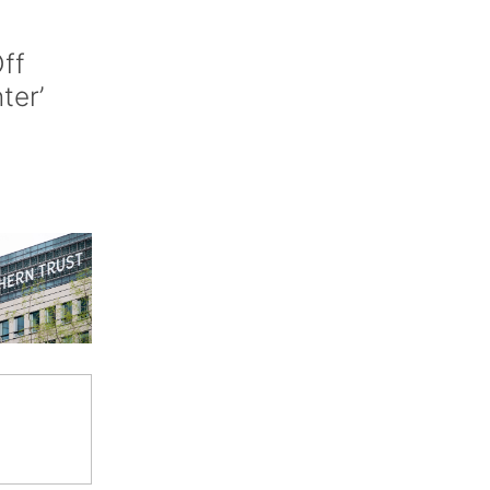
ff
nter’