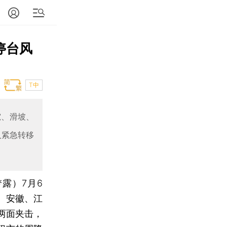
停台风
T中
雹、滑坡、
人紧急转移
梦露）
7月6
、安徽、江
两面夹击，