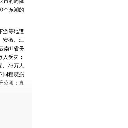
汉市的周降
0个东湖的
下游等地遭
、安徽、江
南11省份
9万人受灾；
置、76万人
屋不同程度损
8千公顷；直