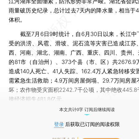
江河湖库全面绷紧，防汛形势非常严峻。湖北省会武
雨量破历史纪录，总计过去7天内的降水量，相当于4
体积。
截至7月6日9时统计，自6月30日以来，长江中
受的洪涝、风雹、滑坡、泥石流等灾害已造成江苏
西、河南、湖北、湖南、广西、重庆、四川、贵州、云
的81市（自治州）、373个县（市、区）共2676.
造成140人死亡、41人失踪、162.4万人紧急转移安
需紧急生活救助；4.9万间房屋倒塌、29.7万间房
坏；农作物受灾面积2242.7千公顷，其中绝收445.
接经济损失481.8亿元。
本文共计0字 订阅后继续阅读
登录
后获取已订阅的阅读权限