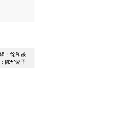
辑：徐和谦
：陈华懿子