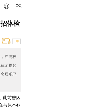
高招体检
T中
辰，在与校
托律师提起
宋奕辰现已
，此前曾因
在与原本欲