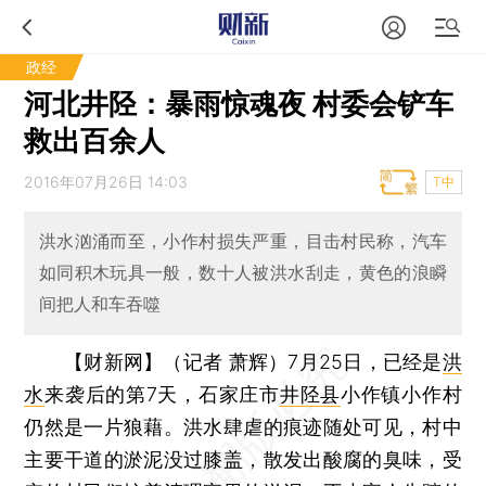
政经
河北井陉：暴雨惊魂夜 村委会铲车
救出百余人
2016年07月26日 14:03
T中
洪水汹涌而至，小作村损失严重，目击村民称，汽车
如同积木玩具一般，数十人被洪水刮走，黄色的浪瞬
间把人和车吞噬
【财新网】（记者 萧辉）
7月25日，已经是
洪
水
来袭后的第7天，石家庄市
井陉县
小作镇小作村
仍然是一片狼藉。洪水肆虐的痕迹随处可见，村中
主要干道的淤泥没过膝盖，散发出酸腐的臭味，受