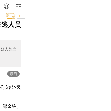
T中
在逃人员
嫌疑人陈文
原图
“公安部A级
、郑金锋、