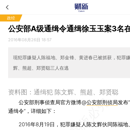
政经
公安部A级通缉令通缉徐玉玉案3名
2016年08月26日 18:57
现犯罪嫌疑人陈福地、郑金锋、黄进春已被抓获，犯罪
辉、熊超、郑贤聪三人在逃
资料图：通缉犯 陈文辉、熊超、郑贤聪
公安部刑事侦查局官方微博@
公安部刑侦局
发布
通缉令”，详细如下：
2016年8月19日，犯罪嫌疑人陈文辉伙同陈福地