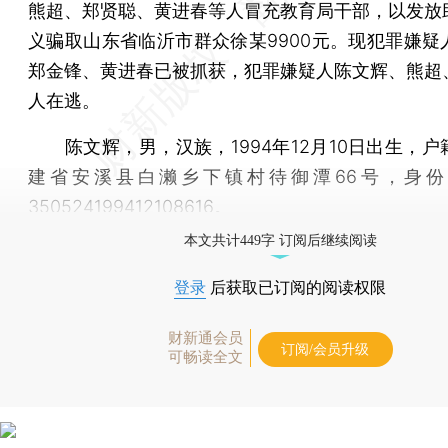
熊超、郑贤聪、黄进春等人冒充教育局干部，以发放
义骗取山东省临沂市群众徐某9900元。现犯罪嫌疑
郑金锋、黄进春已被抓获，犯罪嫌疑人陈文辉、熊超
人在逃。
陈文辉，男，汉族，1994年12月10日出生，户
建省安溪县白濑乡下镇村待御潭66号，身份
350524199412108616。
本文共计449字 订阅后继续阅读
登录
后获取已订阅的阅读权限
财新通会员
订阅/会员升级
可畅读全文