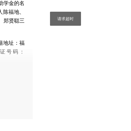
助学金的名
人陈福地、
请求超时
、郑贤聪三
籍地址：福
证号码：