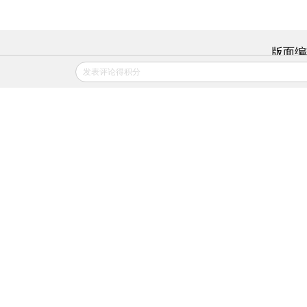
版面编
发表评论得积分
相关阅读
徐玉玉电信诈骗案告破 2人被抓
获归案
2016年08月26日
APP打开
谁在泄露你的信息：从司法判决
看黑色链条