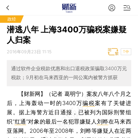
政经
潜逃八年 上海3400万骗税案嫌疑
人归案
2016年09月23日 11:15
T中
通过软件企业税款优惠和出口退税政策骗取3400万元
税款；9月初在马来西亚的一间公寓内被警方抓获
【财新网】（记者 葛明宁）
案发八年八个月之
后，上海轰动一时的3400万
骗税
案有了关键进
展。据上海警方近日通报，已被列为国际刑警组
织“
红通
”对象的最后一名犯罪嫌疑人
刘晔
在马来西
亚落网。2006年至2008年，刘晔等嫌疑人在近两