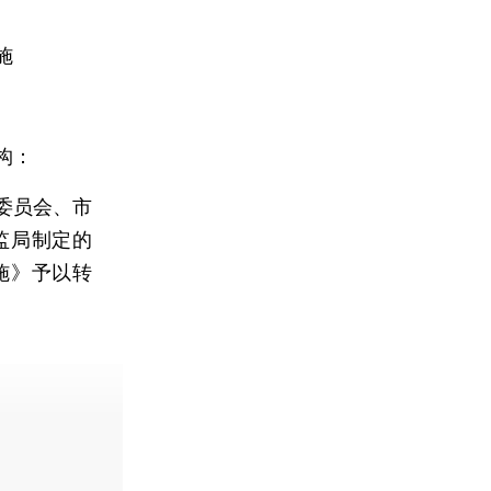
施
构：
委员会、市
监局制定的
施》予以转