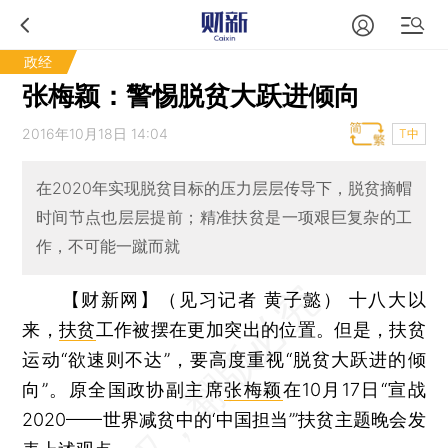
政经
张梅颖：警惕脱贫大跃进倾向
2016年10月18日 14:04
T中
在2020年实现脱贫目标的压力层层传导下，脱贫摘帽
时间节点也层层提前；精准扶贫是一项艰巨复杂的工
作，不可能一蹴而就
【财新网】（见习记者 黄子懿）
十八大以
来，
扶贫
工作被摆在更加突出的位置。但是，扶贫
运动“欲速则不达”，要高度重视“脱贫大跃进的倾
向”。原全国政协副主席
张梅颖
在10月17日“宣战
2020——世界减贫中的‘中国担当’”扶贫主题晚会发