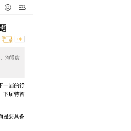
题
T中
力、沟通能
下一届的行
、下届特首
而是要具备