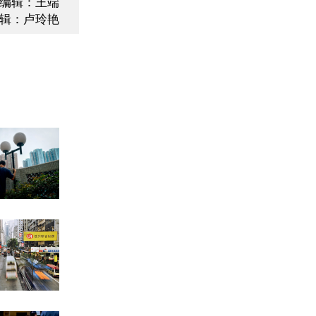
编辑：王端
辑：卢玲艳