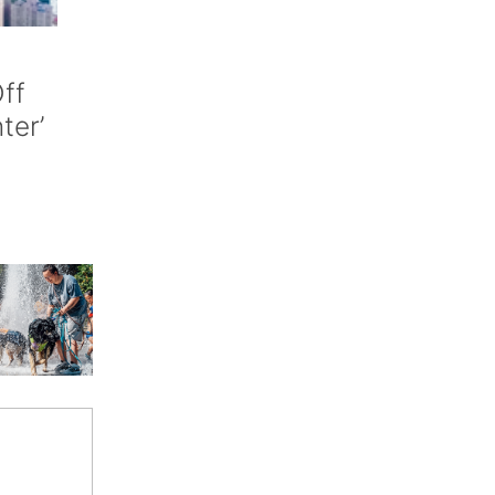
ff
nter’