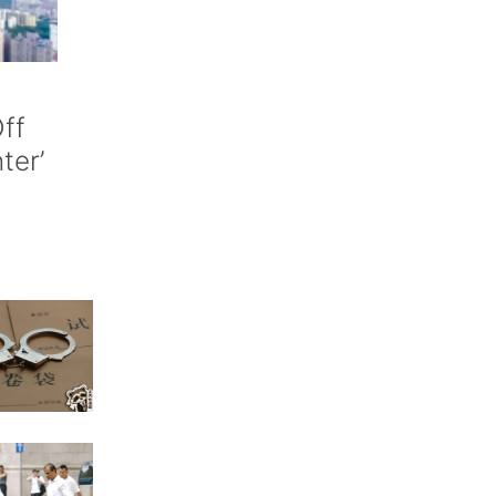
ff
nter’