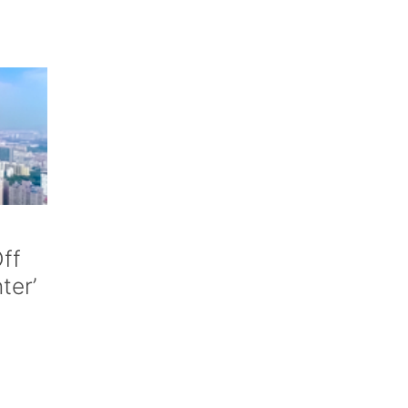
ff
nter’