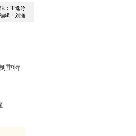
辑：王逸吟
编辑：刘潇
制重特
查