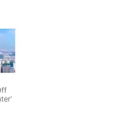
ff
nter’