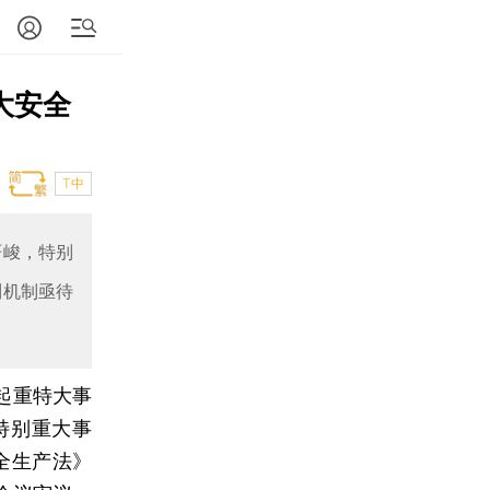
大安全
T中
严峻，特别
制机制亟待
8起重特大事
特别重大事
安全生产法》