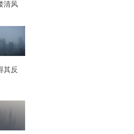
缕清风
得其反