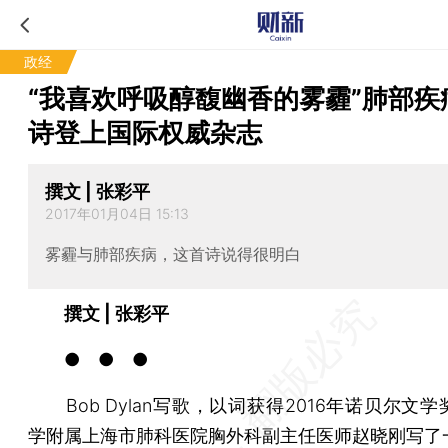
政经
“我喜欢呼吸醇馥幽香的雾霾”肺部疾
诗登上国际权威杂志
撰文 | 张彩平
2017年01月04日 15:13
雾霾与肺部疾病，这首诗说得很明白
撰文 | 张彩平
● ● ●
Bob Dylan写歌，以词获得2016年诺贝尔文
学附属上海市肺科医院胸外科副主任医师赵晓刚写了