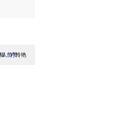
编辑：卢玲艳
1
人赞赏