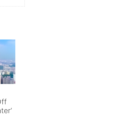
ff
nter’