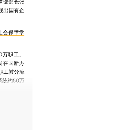
障部部长
张
现出国有企
社会保障学
0万职工。
民在国新办
职工被分流
统约50万