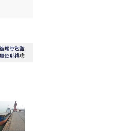
编辑：任波
首席赞赏官
辑：邱祺璞
虚位以待