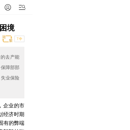
能困境
T中
前的去产能
会保障部部
，失业保险
，企业的市
划经济时期
固有的弊端