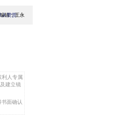
面编辑：王永
1
人赞赏
权利人专属
及建立镜
得书面确认