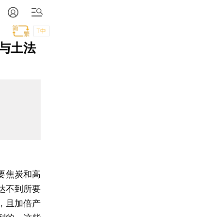
T中
与土法
要焦炭和高
达不到所要
，且加倍产