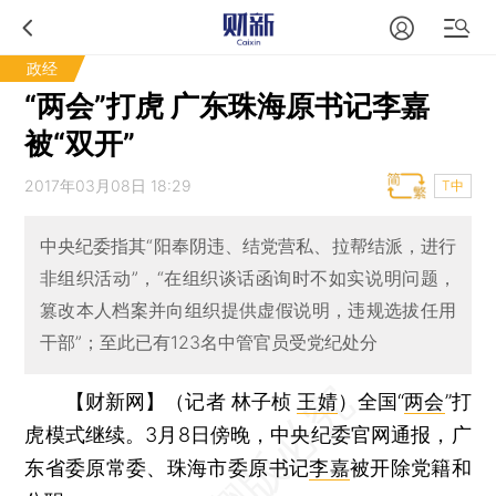
政经
“两会”打虎 广东珠海原书记李嘉
被“双开”
2017年03月08日 18:29
T中
中央纪委指其“阳奉阴违、结党营私、拉帮结派，进行
非组织活动”，“在组织谈话函询时不如实说明问题，
篡改本人档案并向组织提供虚假说明，违规选拔任用
干部”；至此已有123名中管官员受党纪处分
【财新网】（记者 林子桢
王婧
）
全国“
两会
”打
虎模式继续。3月8日傍晚，中央纪委官网通报，广
东省委原常委、珠海市委原书记
李嘉
被开除党籍和