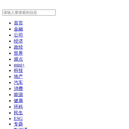
首页
金融
公司
经济
政经
世界
观点
mini+
科技
地产
汽车
消费
能源
健康
环科
民生
ESG
专题