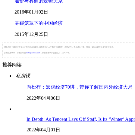
油价与雾霾的逻辑关系
2016年01月02日
雾霾笼罩下的中国经济
2015年12月25日
财新网所刊载内容之知识产权为财新传媒及/或相关权利人专属所有或持有。未经许可，禁止进行转载、摘编、复制及建立镜像等任何使用。
如有意愿转载，请发邮件至
hello@caixin.com
，获得书面确认及授权后，方可转载。
推荐阅读
私房课
向松祚：宏观经济70讲，带你了解国内外经济大局
2022年04月06日
In Depth: As Tencent Lays Off Staff, Is Its ‘Winter’ App
2022年04月01日