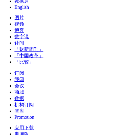
数据通
English
图片
视频
博客
数字说
讣闻
「财新周刊」
「中国改革」
「比较」
订阅
我闻
会议
商城
数据
机构订阅
智库
Promotion
应用下载
电脑版