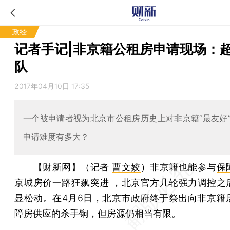
政经
记者手记|非京籍公租房申请现场：
队
2017年04月10日 17:35
一个被申请者视为北京市公租房历史上对非京籍“最友好
申请难度有多大？
【财新网】（记者
曹文姣
）
非京籍也能参与
保
京城房价一路狂飙突进 ，北京官方几轮强力调控之
显松动。在4月6日，北京市政府终于祭出向非京籍
障房供应的杀手锏，但房源仍相当有限。