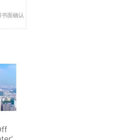
得书面确认
ff
nter’