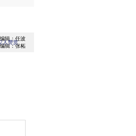
编辑：任波
2
人赞赏
编辑：张柘