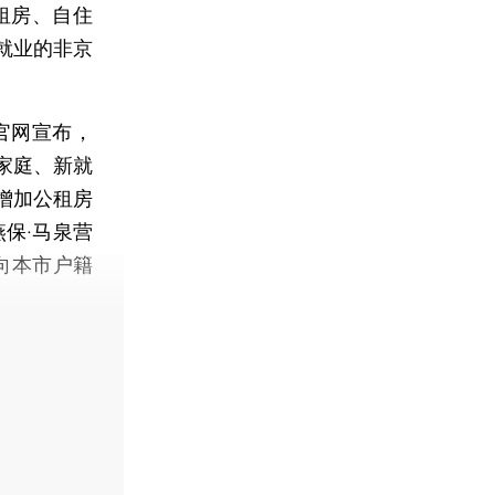
租房、自住
就业的非京
官网宣布，
家庭、新就
增加公租房
保·马泉营
向本市户籍