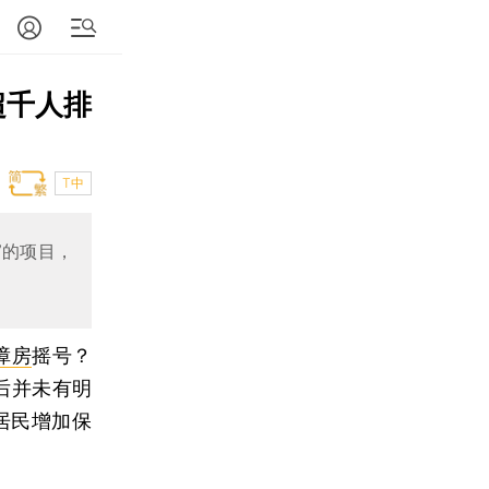
超千人排
T中
”的项目，
障房
摇号？
后并未有明
居民增加保